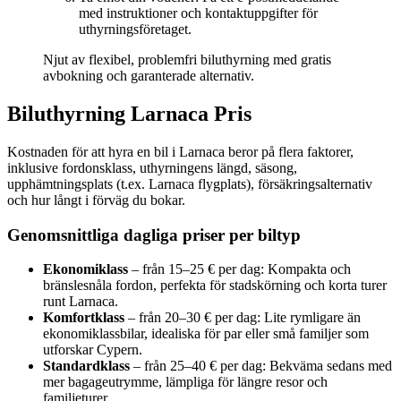
med instruktioner och kontaktuppgifter för
uthyrningsföretaget.
Njut av flexibel, problemfri biluthyrning med gratis
avbokning och garanterade alternativ.
Biluthyrning Larnaca Pris
Kostnaden för att hyra en bil i Larnaca beror på flera faktorer,
inklusive fordonsklass, uthyrningens längd, säsong,
upphämtningsplats (t.ex. Larnaca flygplats), försäkringsalternativ
och hur långt i förväg du bokar.
Genomsnittliga dagliga priser per biltyp
Ekonomiklass
– från 15–25 € per dag: Kompakta och
bränslesnåla fordon, perfekta för stadskörning och korta turer
runt Larnaca.
Komfortklass
– från 20–30 € per dag: Lite rymligare än
ekonomiklassbilar, idealiska för par eller små familjer som
utforskar Cypern.
Standardklass
– från 25–40 € per dag: Bekväma sedans med
mer bagageutrymme, lämpliga för längre resor och
familjeturer.