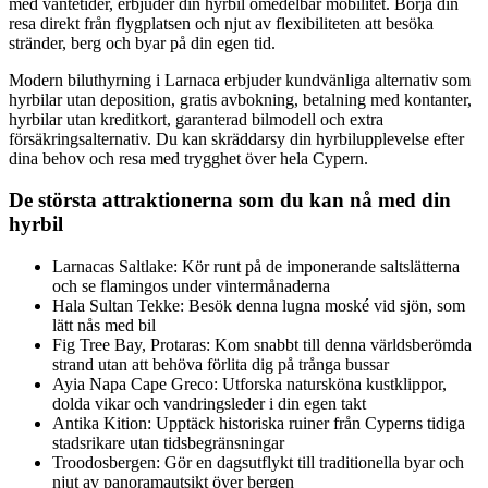
med väntetider, erbjuder din hyrbil omedelbar mobilitet. Börja din
resa direkt från flygplatsen och njut av flexibiliteten att besöka
stränder, berg och byar på din egen tid.
Modern biluthyrning i Larnaca erbjuder kundvänliga alternativ som
hyrbilar utan deposition, gratis avbokning, betalning med kontanter,
hyrbilar utan kreditkort, garanterad bilmodell och extra
försäkringsalternativ. Du kan skräddarsy din hyrbilupplevelse efter
dina behov och resa med trygghet över hela Cypern.
De största attraktionerna som du kan nå med din
hyrbil
Larnacas Saltlake: Kör runt på de imponerande saltslätterna
och se flamingos under vintermånaderna
Hala Sultan Tekke: Besök denna lugna moské vid sjön, som
lätt nås med bil
Fig Tree Bay, Protaras: Kom snabbt till denna världsberömda
strand utan att behöva förlita dig på trånga bussar
Ayia Napa Cape Greco: Utforska natursköna kustklippor,
dolda vikar och vandringsleder i din egen takt
Antika Kition: Upptäck historiska ruiner från Cyperns tidiga
stadsrikare utan tidsbegränsningar
Troodosbergen: Gör en dagsutflykt till traditionella byar och
njut av panoramautsikt över bergen