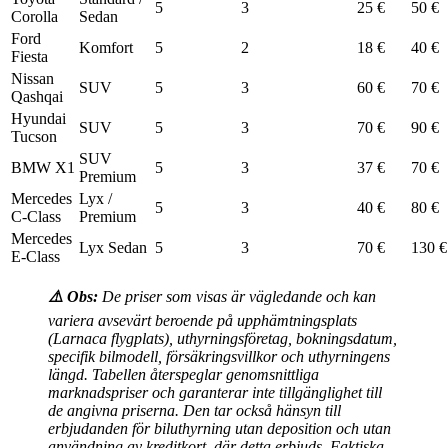
5
3
25 €
50 €
Corolla
Sedan
Ford
Komfort
5
2
18 €
40 €
Fiesta
Nissan
SUV
5
3
60 €
70 €
Qashqai
Hyundai
SUV
5
3
70 €
90 €
Tucson
SUV
BMW X1
5
3
37 €
70 €
Premium
Mercedes
Lyx /
5
3
40 €
80 €
C-Class
Premium
Mercedes
Lyx Sedan
5
3
70 €
130 €
E-Class
⚠️ Obs:
De priser som visas är vägledande och kan
variera avsevärt beroende på upphämtningsplats
(Larnaca flygplats), uthyrningsföretag, bokningsdatum,
specifik bilmodell, försäkringsvillkor och uthyrningens
längd. Tabellen återspeglar genomsnittliga
marknadspriser och garanterar inte tillgänglighet till
de angivna priserna. Den tar också hänsyn till
erbjudanden för biluthyrning utan deposition och utan
användning av kreditkort, där detta erbjuds. Faktiska