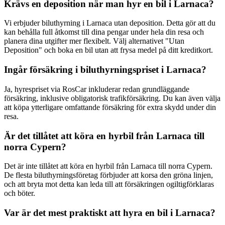
Krävs en deposition när man hyr en bil i Larnaca?
Vi erbjuder biluthyrning i Larnaca utan deposition. Detta gör att du
kan behålla full åtkomst till dina pengar under hela din resa och
planera dina utgifter mer flexibelt. Välj alternativet "Utan
Deposition" och boka en bil utan att frysa medel på ditt kreditkort.
Ingår försäkring i biluthyrningspriset i Larnaca?
Ja, hyrespriset via RosCar inkluderar redan grundläggande
försäkring, inklusive obligatorisk trafikförsäkring. Du kan även välja
att köpa ytterligare omfattande försäkring för extra skydd under din
resa.
Är det tillåtet att köra en hyrbil från Larnaca till
norra Cypern?
Det är inte tillåtet att köra en hyrbil från Larnaca till norra Cypern.
De flesta biluthyrningsföretag förbjuder att korsa den gröna linjen,
och att bryta mot detta kan leda till att försäkringen ogiltigförklaras
och böter.
Var är det mest praktiskt att hyra en bil i Larnaca?