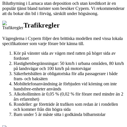
Biluthyrning i Larnaca utan deposition och utan kreditkort är en
populär tjänst bland turister som besöker Cypern. Vi rekommenderar
att du bokar din bil i förväg, särskilt under högsäsong.
Trafikregler
Vägreglerna i Cypern följer den brittiska modellen med vissa lokala
specifikationer som varje förare bör känna till.
Kör på vänster sida av vägen med ratten på höger sida av
fordonet
Hastighetsbegränsningar: 50 km/h i urbana områden, 80 km/h
på landsvägar och 100 km/h på motorvägar
Säkerhetsbälten är obligatoriska för alla passagerare i både
fram- och baksäten
Mobiltelefonanvändning är förbjuden vid körning om inte
handsfree-enheter används
Alkohollimiten är 0,05 % (0,02 % för förare med mindre än 2
års erfarenhet)
Rondeller: ge företräde åt trafiken som redan är i rondellen
och kommer från din högra sida
Barn under 5 år måste sitta i godkända bilbarnstolar