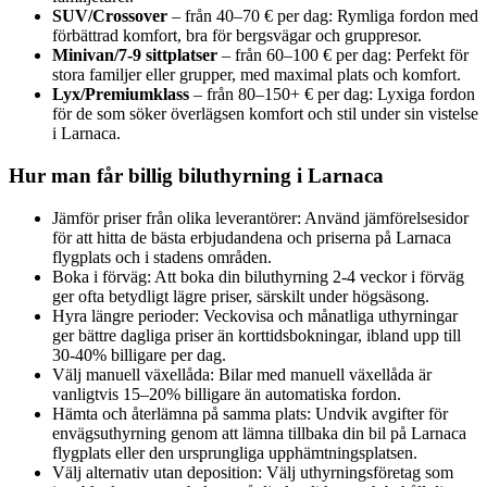
SUV/Crossover
– från 40–70 € per dag: Rymliga fordon med
förbättrad komfort, bra för bergsvägar och gruppresor.
Minivan/7-9 sittplatser
– från 60–100 € per dag: Perfekt för
stora familjer eller grupper, med maximal plats och komfort.
Lyx/Premiumklass
– från 80–150+ € per dag: Lyxiga fordon
för de som söker överlägsen komfort och stil under sin vistelse
i Larnaca.
Hur man får billig biluthyrning i Larnaca
Jämför priser från olika leverantörer: Använd jämförelsesidor
för att hitta de bästa erbjudandena och priserna på Larnaca
flygplats och i stadens områden.
Boka i förväg: Att boka din biluthyrning 2-4 veckor i förväg
ger ofta betydligt lägre priser, särskilt under högsäsong.
Hyra längre perioder: Veckovisa och månatliga uthyrningar
ger bättre dagliga priser än korttidsbokningar, ibland upp till
30-40% billigare per dag.
Välj manuell växellåda: Bilar med manuell växellåda är
vanligtvis 15–20% billigare än automatiska fordon.
Hämta och återlämna på samma plats: Undvik avgifter för
envägsuthyrning genom att lämna tillbaka din bil på Larnaca
flygplats eller den ursprungliga upphämtningsplatsen.
Välj alternativ utan deposition: Välj uthyrningsföretag som