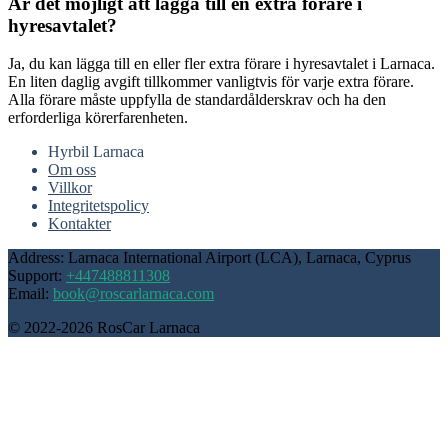
Är det möjligt att lägga till en extra förare i
hyresavtalet?
Ja, du kan lägga till en eller fler extra förare i hyresavtalet i Larnaca.
En liten daglig avgift tillkommer vanligtvis för varje extra förare.
Alla förare måste uppfylla de standardålderskrav och ha den
erforderliga körerfarenheten.
Hyrbil Larnaca
Om oss
Villkor
Integritetspolicy
Kontakter
Address: Larnaca International Airport (LCA), Larnaca, Cyprus
Support:
+447488811308
Email:
book@roscarlarnaca.com
© 2022-2026 RosCar Larnaca