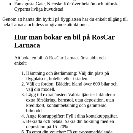
Famagusta Gate, Nicosia: Kör över hela ön och utforska
Cyperns livliga huvudstad
Genom att hämta din hyrbil på flygplatsen har du enkelt tillgång till
hela Larnaca och dess omgivande attraktioner.
Hur man bokar en bil på RosCar
Larnaca
Att boka en bil på RosCar Larnaca är snabbt och
enkelt:
Hämtning och återlämning: Välj din plats på
flygplatsen, hotellet eller i staden.
Välj ett fordon: Bläddra bland över 600 bilar och
välj din modell.
Lägg till extratjänster: Valfria tjänster inkluderar
extra försäkring, barnstol, utan deposition, utan
kreditkort, kontantbetalning och garanterad
bilmodell.
Ange föraruppgifter: Fyll i dina kontaktuppgifter.
Bekräfta och betala: Säkra din bokning med en
deposition på 15–20%.
Ta emot din voucher: Få ett e-postmeddelande