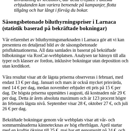
erbjudanden kan variera beroende på kampanjer, flotta
tillgång och hur långt i förväg du bokar.
Säsongsbetonade biluthyrningspriser i Larnaca
(statistik baserad på bekräftade bokningar)
Vår erfarenhet av biluthyrningsmarknaden i Larnaca gör att vi kan
presentera en detaljerad bild av de säsongsbetonade
prisfluktuationerna. All data samlades in baserat på bekräftade
bilbokningar via RosCar-webbplatsen. Analysen tar hänsyn till alla
typer och klasser av fordon, inklusive bokningar utan deposition och
utan kreditkort.
Våra resultat visar att de lägsta priserna observeras i februari, med
endast 13 € per dag. Januari och mars är också mycket prisvärda,
med 14 € per dag, medan november erbjuder ett pris på 15 € per
dag. De högsta priserna uppmättes i augusti, då kostnaden når 29 €
per dag. Detta är årets absoluta maximum och är 123 procent högre
än februaris lägsta nivå. September visar 28 €, oktober 27 €, och juli
26 € per dag.
Bekräftade bokningar genom vår webbplats visar att vår- och
sommarmånaderna kännetecknas av hög efterfrågan. April startar
med en kraftig ökning till 25 €, maj har ett genomsnitt på 24 €, och