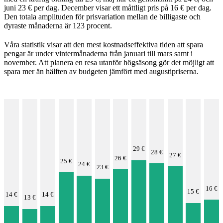
juni 23 € per dag. December visar ett måttligt pris på 16 € per dag.
Den totala amplituden för prisvariation mellan de billigaste och
dyraste månaderna är 123 procent.
Våra statistik visar att den mest kostnadseffektiva tiden att spara
pengar är under vintermånaderna från januari till mars samt i
november. Att planera en resa utanför högsäsong gör det möjligt att
spara mer än hälften av budgeten jämfört med augustipriserna.
29 €
28 €
27 €
26 €
25 €
24 €
23 €
16 €
15 €
14 €
14 €
13 €