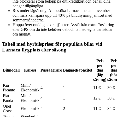
inte blockerar stora belopp på ditt kreditkort och behåll dina
pengar tillgängliga.
Res under lågsäsong: Att besöka Larnaca mellan november
och mars kan spara upp till 40% på biluthyrning jämfört med
sommarmånaderna.
Hoppa över onödiga extra tjänster: Avstå från extra försäkring
eller GPS om du inte behöver det och ta med egna barnstolar
om möjligt.
Tabell med hyrbilspriser för populära bilar vid
Larnaca flygplats efter säsong
Pris
Pri
per
per
Bilmodell
Kaross
Passagerare
Bagagekapacitet
dag
da
(låg
(hö
säsong)
säson
Kia
Mini /
4
1
11 €
30 €
Picanto
Ekonomisk
Fiat
Mini /
4
1
12 €
30 €
Panda
Ekonomisk
Opel
Ekonomisk
5
2
11 €
35 €
Corsa
Toyota
Standard /